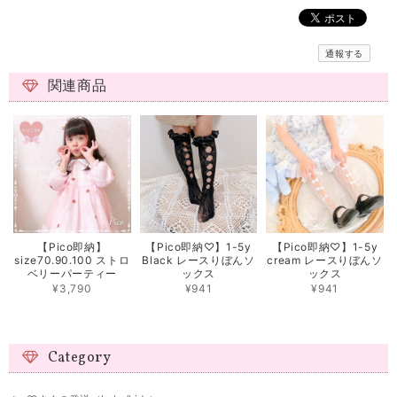
通報する
関連商品
【Pico即納】
【Pico即納♡】1-5y
【Pico即納♡】1-5y
size70.90.100 ストロ
Black レースりぼんソ
cream レースりぼんソ
ベリーパーティー
ックス
ックス
¥3,790
¥941
¥941
Category