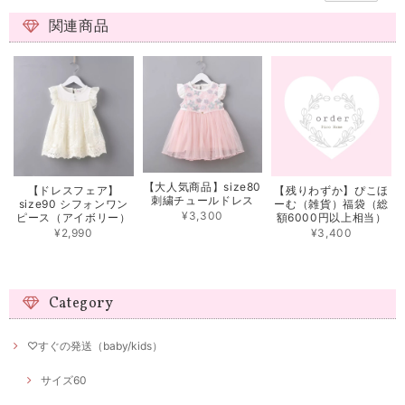
関連商品
【大人気商品】size80
【ドレスフェア】
【残りわずか】ぴこほ
刺繍チュールドレス
size90 シフォンワン
ーむ（雑貨）福袋（総
¥3,300
ピース（アイボリー）
額6000円以上相当）
¥2,990
¥3,400
Category
♡すぐの発送（baby/kids）
サイズ60