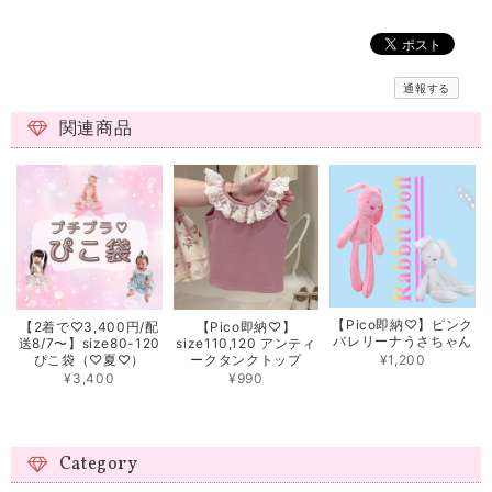
通報する
関連商品
【Pico即納♡】ピンク
【2着で♡3,400円/配
【Pico即納♡】
バレリーナうさちゃん
送8/7〜】size80-120
size110,120 アンティ
¥1,200
ぴこ袋（♡夏♡）
ークタンクトップ
¥3,400
¥990
Category