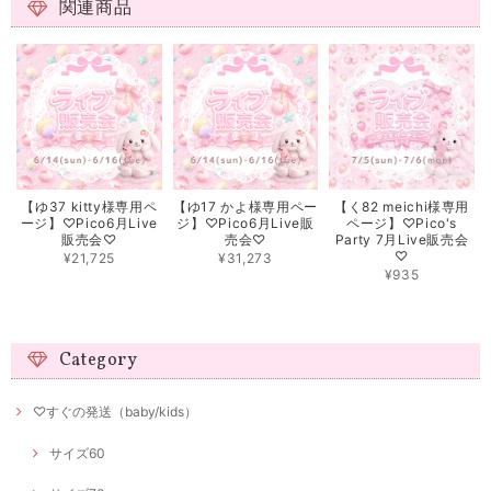
関連商品
【ゆ37 kitty様専用ペ
【ゆ17 かよ様専用ペー
【く82 meichi様専用
ージ】♡Pico6月Live
ジ】♡Pico6月Live販
ページ】♡Pico's
販売会♡
売会♡
Party 7月Live販売会
♡
¥21,725
¥31,273
¥935
Category
♡すぐの発送（baby/kids）
サイズ60