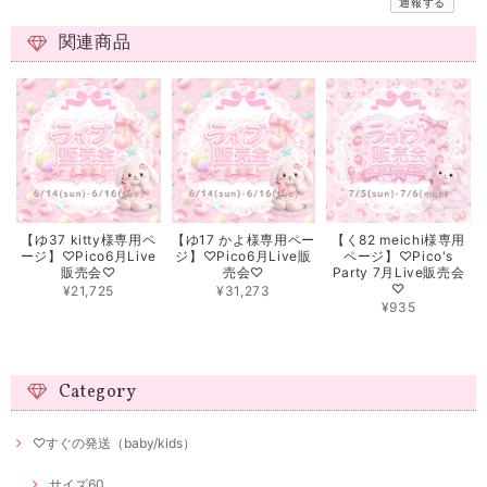
通報する
関連商品
【ゆ37 kitty様専用ペ
【ゆ17 かよ様専用ペー
【く82 meichi様専用
ージ】♡Pico6月Live
ジ】♡Pico6月Live販
ページ】♡Pico's
販売会♡
売会♡
Party 7月Live販売会
♡
¥21,725
¥31,273
¥935
Category
♡すぐの発送（baby/kids）
サイズ60