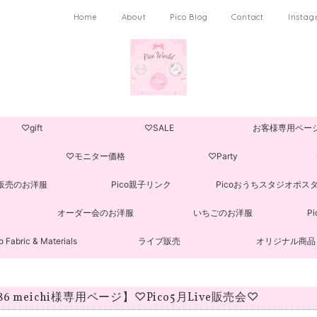
Home
About
Pico Blog
Contact
Insta
♡gift
♡SALE
お客様専用ペー
♡モニター価格
♡Party
販売のお洋服
Pico親子リンク
Picoおうちスタジオポス
オーダー会のお洋服
いちごのお洋服
P
o Fabric & Materials
ライブ販売
オリジナル商品
6 meichi様専用ページ】♡Pico5月Live販売会♡