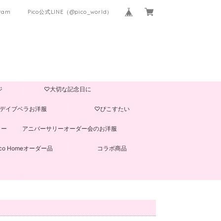
gram
Pico公式LINE（@pico_world）
ジ
♡大切な記念日に
デイブベラお洋服
♡ぴこすたい
ター
アニバーサリーオーダー会のお洋服
ico Homeオーダー品
コラボ商品