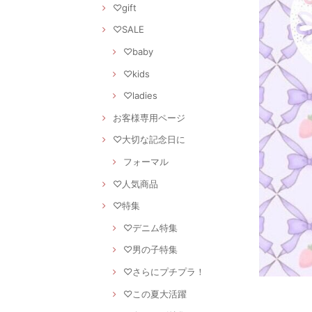
♡gift
♡SALE
♡baby
♡kids
♡ladies
お客様専用ページ
♡大切な記念日に
フォーマル
♡人気商品
♡特集
♡デニム特集
♡男の子特集
♡さらにプチプラ！
♡この夏大活躍