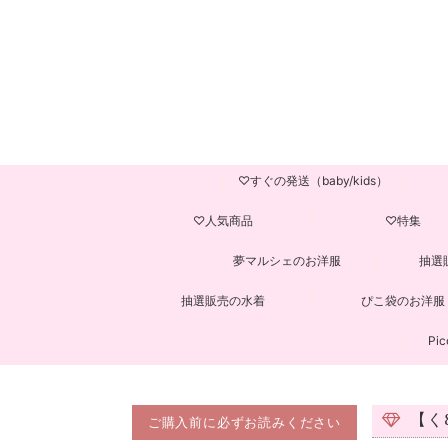
♡すぐの発送（baby/kids）
♡人気商品
♡特集
夢マルシェのお洋服
抽選
抽選販売の水着
ぴこ袋のお洋服
Pic
【く8
ご購入前に必ずお読みください