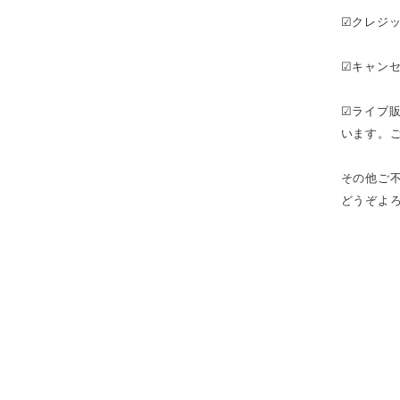
☑クレジ
☑キャン
☑ライブ
います。ご
その他ご
どうぞよろし