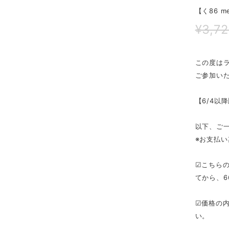
【く86 m
¥3,7
この度は
ご参加いた
【6/4以
以下、ご
※お支払い
☑こちらの
てから、6
☑価格の内
い。