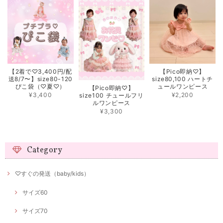
【2着で♡3,400円/配
【Pico即納♡】
送8/7〜】size80-120
size80,100 ハートチ
ぴこ袋（♡夏♡）
ュールワンピース
【Pico即納♡】
¥3,400
¥2,200
size100 チュールフリ
ルワンピース
¥3,300
Category
♡すぐの発送（baby/kids）
サイズ60
サイズ70