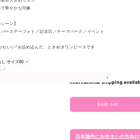
のある大きめリボン
ルで華やかな印象
めシーン】
／バースデーフォト／記念日／テーマパーク／イベント
かわいい”を詰め込んだ、ときめきワンピースです
ング
International shipping availa
Sold out
日本国内にお住まいの方向け