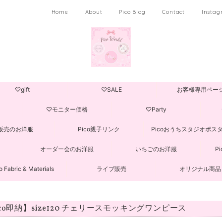
Home
About
Pico Blog
Contact
Insta
♡gift
♡SALE
お客様専用ペー
♡モニター価格
♡Party
販売のお洋服
Pico親子リンク
Picoおうちスタジオポス
オーダー会のお洋服
いちごのお洋服
P
o Fabric & Materials
ライブ販売
オリジナル商品
ico即納】size120 チェリースモッキングワンピース