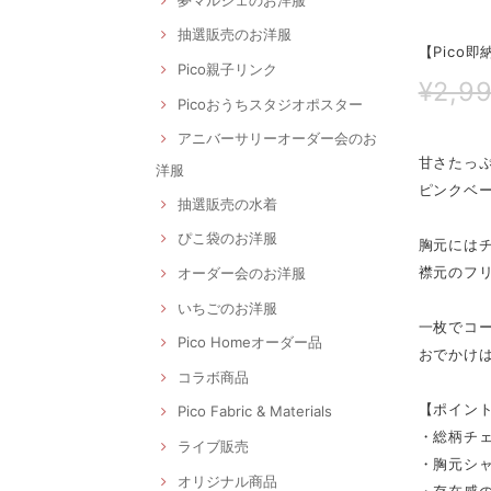
抽選販売のお洋服
【Pico
Pico親子リンク
¥2,9
Picoおうちスタジオポスター
アニバーサリーオーダー会のお
甘さたっ
洋服
ピンクベ
抽選販売の水着
ぴこ袋のお洋服
胸元には
襟元のフ
オーダー会のお洋服
いちごのお洋服
一枚でコ
Pico Homeオーダー品
おでかけ
コラボ商品
【ポイン
Pico Fabric & Materials
・総柄チ
ライブ販売
・胸元シ
オリジナル商品