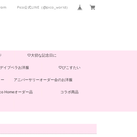
gram
Pico公式LINE（@pico_world）
ジ
♡大切な記念日に
デイブベラお洋服
♡ぴこすたい
ター
アニバーサリーオーダー会のお洋服
ico Homeオーダー品
コラボ商品