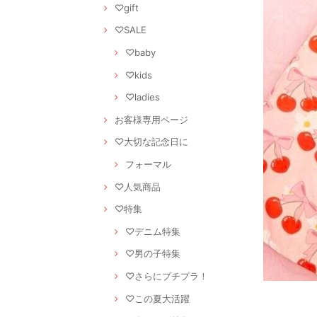
♡gift
♡SALE
♡baby
♡kids
♡ladies
お客様専用ページ
♡大切な記念日に
フォーマル
♡人気商品
♡特集
♡デニム特集
♡男の子特集
♡さらにプチプラ！
♡この夏大活躍