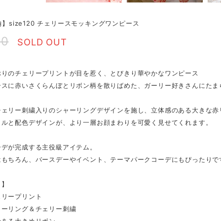
即納】size120 チェリースモッキングワンピース
90
SOLD OUT
ぷりのチェリープリントが目を惹く、とびきり華やかなワンピース
ースに赤いさくらんぼとリボン柄を散りばめた、ガーリー好きさんにたま
チェリー刺繍入りのシャーリングデザインを施し、立体感のある大きな赤
リルと配色デザインが、より一層お顔まわりを可愛く見せてくれます。
ーデが完成する主役級アイテム。
はもちろん、バースデーやイベント、テーマパークコーデにもぴったりで
ト】
ェリープリント
ャーリング＆チェリー刺繍