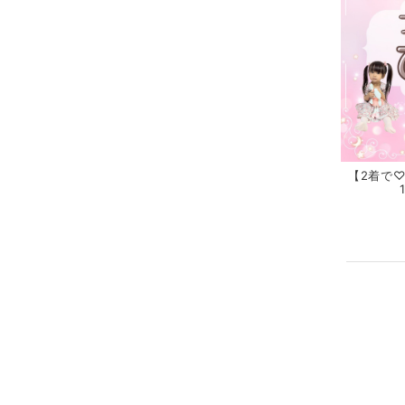
【2着で♡3