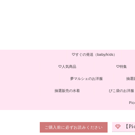
♡すぐの発送（baby/kids）
♡人気商品
♡特集
夢マルシェのお洋服
抽選
抽選販売の水着
ぴこ袋のお洋服
Pic
【P
ご購入前に必ずお読みください