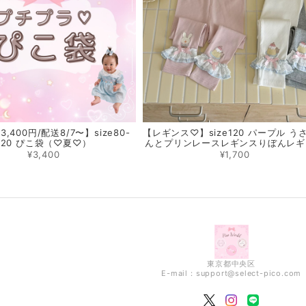
,400円/配送8/7〜】size80-
【レギンス♡】size120 パープル う
120 ぴこ袋（♡夏♡）
んとプリンレースレギンスりぼんレギ
¥3,400
¥1,700
東京都中央区
E-mail：
support@select-pico.com