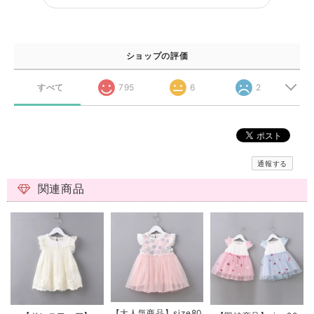
ショップの評価
すべて
795
6
2
通報する
関連商品
【大人気商品】size80